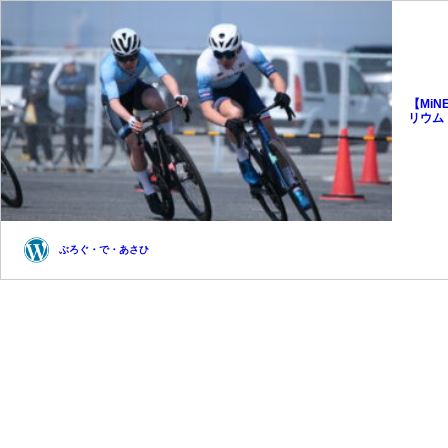
【MiN
リウム
ぶろぐ・で・あさひ