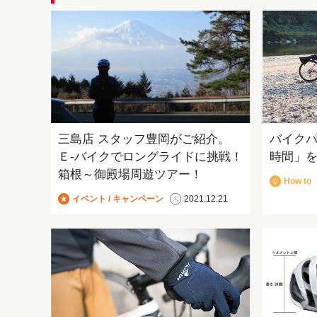
三島店 スタッフ豊岡がご紹介。
バイク
Ｅ-バイクでロングライドに挑戦！
時間」
箱根～御殿場周遊ツアー！
How to
イベント / キャンペーン
2021.12.21