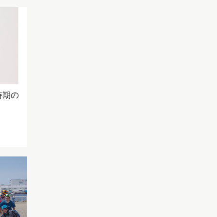
時期の
！