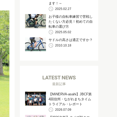
ます！～
2025.02.27
お子様の自転車練習で苦戦し
たくない方必見！初めての自
転車の選び方
2025.05.02
サドルの高さは適正ですか？
2010.10.18
LATEST NEWS
最新記事
【MiNERVA-asahi】JBCF第
4回信州・ながわまちタイム
トライアル・レポート
2026.07.09