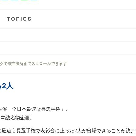
a
w
i
有
c
i
n
e
t
e
TOPICS
b
t
o
e
o
r
k
クで該当箇所までスクロールできます
2人
主催「全日本最速店長選手権」。
る本誌名物企画。
の最速店長選手権で表彰台に上った2人が出場できることが決ま