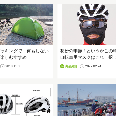
o
r
k
パッキングで「何もしない
花粉の季節！というかこの
を楽しむすすめ
自転車用マスクはこれ一択
2018.11.30
商品紹介
2022.02.24