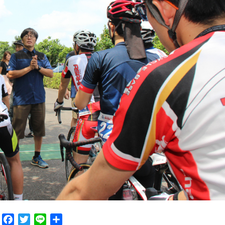
F
T
L
共