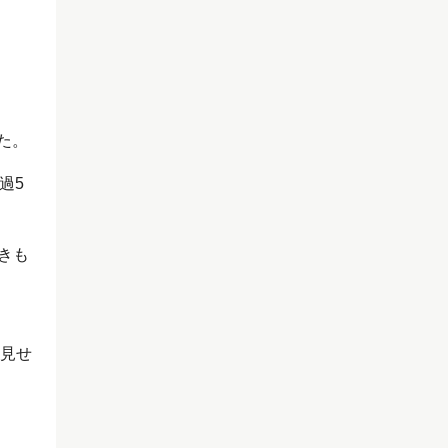
た。
過5
きも
を見せ