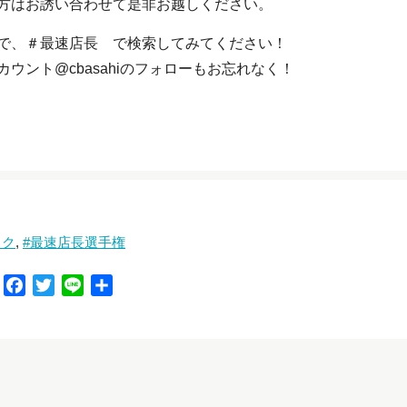
方はお誘い合わせて是非お越しください。
で、＃最速店長 で検索してみてください！
ント@cbasahiのフォローもお忘れなく！
イク
最速店長選手権
F
T
L
共
a
w
i
有
c
i
n
e
t
e
b
t
o
e