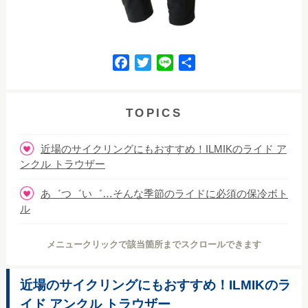
F
T
L
共
a
w
i
有
c
i
n
e
t
e
TOPICS
b
t
o
e
近場のサイクリングにもおすすめ！ILMIKのライド ア
o
r
ンクル トラウザー
k
あ゛つ゛い゛…そんな季節のライドに必須の保冷ボト
ル
メニュークリックで該当箇所までスクロールできます
近場のサイクリングにもおすすめ！ILMIKのラ
イド アンクル トラウザー