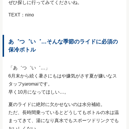
ぜひ探しに行ってみてくださいね。
TEXT：nino
あ゛つ゛い゛…そんな季節のライドに必須の
保冷ボトル
「あ゛つ゛い゛…」
6月末から続く暑さにもはや嫌気がさす夏が嫌いなス
タッフyaromaiです。
早く10月になってほしい…。
夏のライドに絶対に欠かせないのは水分補給。
ただ、長時間乗っているとどうしてもボトルの水は温
まってきて、湯になり真水でもスポーツドリンクでも
おいしくない…。