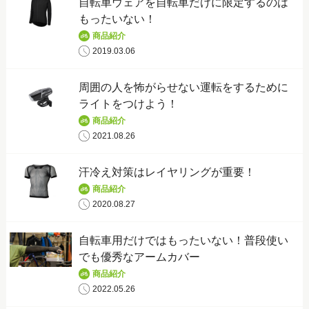
自転車ウェアを自転車だけに限定するのは
k
もったいない！
商品紹介
2019.03.06
周囲の人を怖がらせない運転をするために
ライトをつけよう！
商品紹介
2021.08.26
汗冷え対策はレイヤリングが重要！
商品紹介
2020.08.27
自転車用だけではもったいない！普段使い
でも優秀なアームカバー
商品紹介
2022.05.26