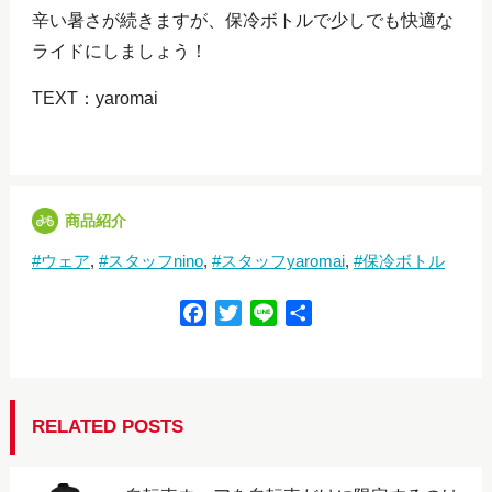
辛い暑さが続きますが、保冷ボトルで少しでも快適な
ライドにしましょう！
TEXT：yaromai
商品紹介
ウェア
スタッフnino
スタッフyaromai
保冷ボトル
F
T
L
共
a
w
i
有
c
i
n
e
t
e
b
t
RELATED POSTS
o
e
o
r