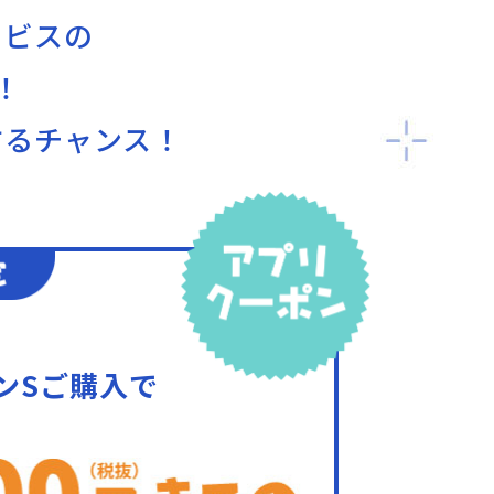
ービスの
！
するチャンス！
ンSご購入で