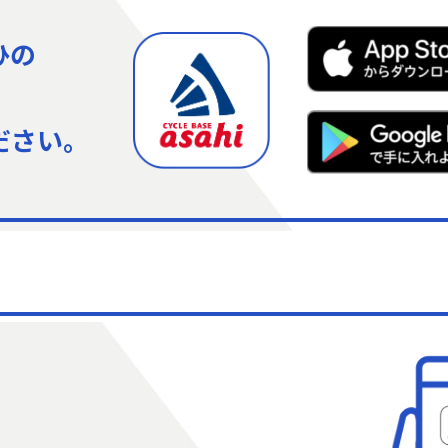
ひの
ださい。