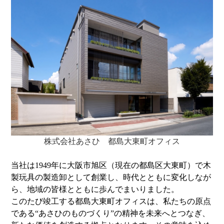
自転車の楽しみ方
ぶろぐ・で・あさひ
製品情報
オリジナルブランド一覧
日本代理店ブランド一覧
株式会社あさひ 都島大東町オフィス
あさひのサービス
当社は1949年に大阪市旭区（現在の都島区大東町）で木
製玩具の製造卸として創業し、時代とともに変化しなが
あさひブランド電動アシスト自転車購入特典
ら、地域の皆様とともに歩んでまいりました。
このたび竣工する都島大東町オフィスは、私たちの原点
【提携店受取り】ネットで注文、お店で受取り
である“あさひのものづくり”の精神を未来へとつなぎ、