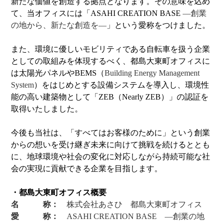
新たな価値を創造する拠点となります。その意味を込め
て、当オフィスには「ASAHI CREATION BASE
―創業
あさひあんしんメンテナンスパック
の地から、新たな創造を―
」という愛称をつけました。
また、環境に優しいモビリティである自転車を扱う企業
サイクルメイト
としての取組みを体現するべく、都島大東町オフィスに
は太陽光パネルやBEMS（
Building Energy Management
System
）をはじめとする設備システムを導入し、環境性
自転車買取&リユース販売サービス
能の高い建築物として「ZEB（Nearly ZEB）」の認証を
取得いたしました。
サイクルベースあさひのボディ洗車サービス
今後も当社は、
「すべてはお客様のために」という創業
からの想いを受け継ぎ未来に向けて挑戦を続けるととも
法人・団体様向けまとめ買いサービス
に、地球環境や社会の変化に対応しながら持続可能な社
会の実現に貢献できる企業を目指します
。
サイクルポーター出張修理・お届けサービス
・都島大東町オフィス概要
名 称：
株式会社あさひ 都島大東町オフィス
愛 称：
ASAHI CREATION BASE ―創業の地
おすすめ自転車保険