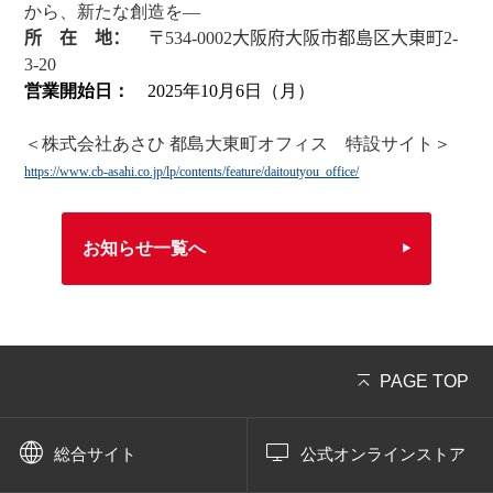
から、新たな創造を―
所 在 地：
〒
534-0002
大阪府大阪市都島区大東町
2-
3-20
早便サービス（最短翌日出荷）
営業開始日：
2025年10月6日（月）
＜株式会社あさひ 都島大東町オフィス 特設サイト＞
パーツ3980円以上お買い上げで送料無料
https://www.cb-asahi.co.jp/lp/contents/feature/daitoutyou_office/
サイクルベースあさひ公式アプリ
お知らせ一覧へ
ネットで注文、お店で受取り
アウトレット
PAGE TOP
自転車修理工賃
総合サイト
公式オンラインストア