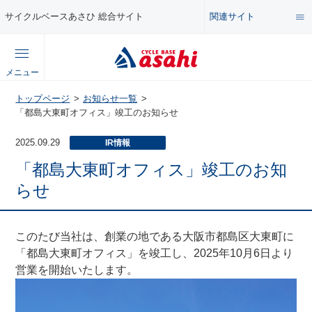
関連サイト
サイクルベースあさひ 総合サイト
総合サイト
メニュー
コンテンツ
トップページ
お知らせ一覧
公式オンラインストア
「都島大東町オフィス」竣工のお知らせ
セール・キャンペーン
2025.09.29
IR情報
企業情報サイト
「都島大東町オフィス」竣工のお知
特集・イベント
らせ
店舗情報サイト
メンテナンス・カスタム講座
このたび当社は、創業の地である大阪市都島区大東町に
「都島大東町オフィス」を竣工し、2025年10月6日より
営業を開始いたします。
自転車・パーツの使い方・選び方