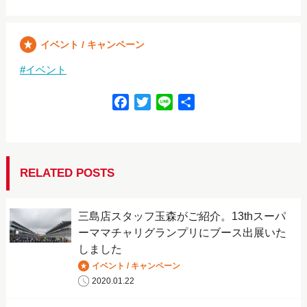
イベント / キャンペーン
イベント
F
T
L
共
a
w
i
有
c
i
n
e
t
e
b
t
RELATED POSTS
o
e
o
r
三島店スタッフ玉森がご紹介。13thスーパ
k
ーママチャリグランプリにブース出展いた
しました
イベント / キャンペーン
2020.01.22