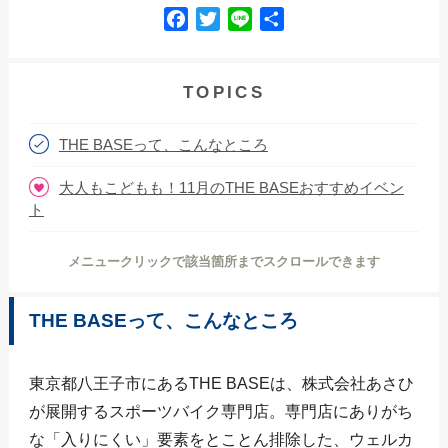
F
T
L
共
a
w
i
有
c
i
n
e
t
e
TOPICS
b
t
o
e
THE BASEって、こんなところ
o
r
k
大人もこどもも！11月のTHE BASEおすすめイベン
ト
メニュークリックで該当箇所までスクロールできます
THE BASEって、こんなところ
東京都八王子市にあるTHE BASEは、株式会社あさひ
が展開するスポーツバイク専門店。専門店にありがち
な「入りにくい」要素をとことん排除した、ウェルカ