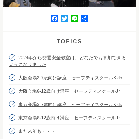
F
T
L
共
a
w
i
有
c
i
n
e
t
e
TOPICS
b
t
o
e
2024年から交通安全教室は、どなたでも参加できる
o
r
ようになりました
k
大阪会場3‐7歳向け講座 セーフティスクールKids
大阪会場8‐12歳向け講座 セーフティスクールJr.
東京会場3‐7歳向け講座 セーフティスクールKids
東京会場8‐12歳向け講座 セーフティスクールJr.
また来年も・・・