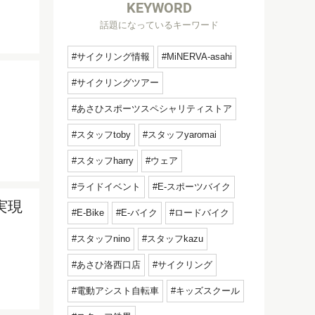
KEYWORD
話題になっているキーワード
サイクリング情報
MiNERVA-asahi
こ
サイクリングツアー
あさひスポーツスペシャリティストア
スタッフtoby
スタッフyaromai
スタッフharry
ウェア
ライドイベント
E-スポーツバイク
実現
E-Bike
E-バイク
ロードバイク
スタッフnino
スタッフkazu
あさひ洛西口店
サイクリング
電動アシスト自転車
キッズスクール