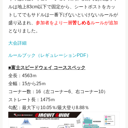
ルは地上83cm以下で固定から、シートポストをカッ
トしてでもサドルは一番下げないといけないルールが
盛り込まれ、
参加者をより一層
苦しめる
ルールが追加
となりました。
大会詳細
ルールブック（レギュレーションPDF）
■富士スピードウェイ コーススペック
全長：4563ｍ
全幅：15から25ｍ
コーナー数：16（左コーナー6、右コーナー10）
ストレート長：1475ｍ
勾配：最大下り10.05％/最大登り8.88％