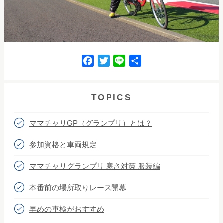
F
T
L
共
a
w
i
有
c
i
n
e
t
e
TOPICS
b
t
o
e
ママチャリGP（グランプリ）とは？
o
r
k
参加資格と車両規定
ママチャリグランプリ 寒さ対策 服装編
本番前の場所取りレース開幕
早めの車検がおすすめ