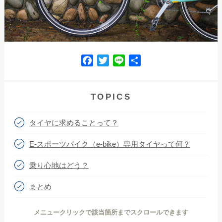
F
T
L
共
a
w
i
有
c
i
n
e
t
e
TOPICS
b
t
o
e
タイヤに求めることって？
o
r
k
E-スポーツバイク（e-bike）専用タイヤって何？
乗り心地はどう？
まとめ
メニュークリックで該当箇所までスクロールできます