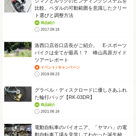
シマノとルックのビンディングシステムを
比較。ペダルの可動範囲を意識したクリー
ト選びと調整方法
商品紹介
2017.09.16
洛西口店谷口店長がご紹介。 E-スポーツ
バイクは全てが最高！？ 峰山高原ガイド
ツアーレポート
イベント / キャンペーン
2019.08.23
グラベル・ディスクロードに優しさあふれ
た輪行バッグ【RK-03DR】
商品紹介
2021.06.16
電動自転車のパイオニア、「ヤマハ」の電
動自転車工場を見学してわかった誕生秘