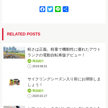
F
T
L
共
a
w
i
有
c
i
n
e
t
e
b
t
RELATED POSTS
o
e
o
r
軽さは正義。軽量で機動性に優れたアウト
k
ランクの電動自転車版デビュー！
商品紹介
2019.08.01
サイクリングシーズン入り前にお掃除しま
しょう！
商品紹介
2020.02.27