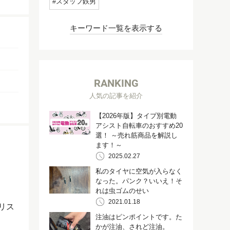
スタッフ鉄男
キーワード一覧を表示する
RANKING
人気の記事を紹介
【2026年版】タイプ別電動
アシスト自転車のおすすめ20
選！ ～売れ筋商品を解説し
ます！～
2025.02.27
私のタイヤに空気が入らなく
なった。パンク？いいえ！そ
れは虫ゴムのせい
2021.01.18
リス
注油はピンポイントです。た
かが注油、されど注油。