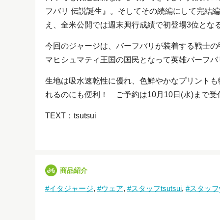
フバリ 伝説誕生』。そしてその続編にして完結
え、全米公開では週末興行成績で初登場3位とな
今回のジャージは、バーフバリが装着する戦士の
マヒシュマティ王国の国民となって英雄バーフバ
生地は吸水速乾性に優れ、色鮮やかなプリントも
れるのにも便利！ ご予約は10月10日(水)まで
TEXT：tsutsui
商品紹介
イタジャージ
ウェア
スタッフtsutsui
スタッフya