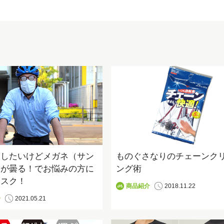
a
w
i
有
c
i
n
e
t
e
b
t
o
e
o
r
k
はしたいけどメガネ（サン
ものぐさなりのチェーンク
）が曇る！でお悩みの方に
ング術
マスク！
商品紹介
2018.11.22
介
2021.05.21