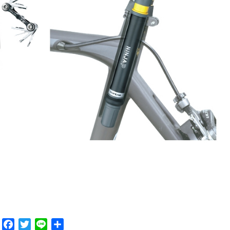
F
T
L
共