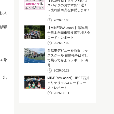
【2026年版】タイプ別クロ
スバイクのおすすめ11選！
～売れ筋商品を解説します！
もス
～
2026.07.08
影響
【MiNERVA-asahi】第94回
全日本自転車競技選手権大会
ロード・レポート
2026.07.02
自転車デビューを応援 キッ
ズスクール 補助輪をはずし
ュを
て乗ってみようレポート5月
号
2026.06.29
。出
MiNERVA-asahi】JBCF石川
クリテリウム&ロードレー
ス・レポート
2026.06.11