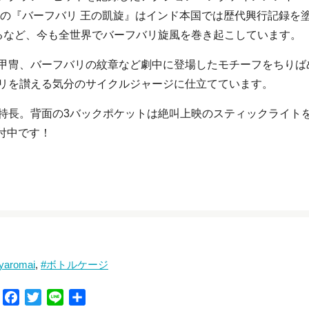
編の『バーフバリ 王の凱旋』はインド本国では歴代興行記録を
るなど、今も全世界でバーフバリ旋風を巻き起こしています。
甲冑、バーフバリの紋章など劇中に登場したモチーフをちりば
リを讃える気分のサイクルジャージに仕立てています。
特長。背面の3バックポケットは絶叫上映のスティックライト
受付中です！
romai
ボトルケージ
F
T
L
共