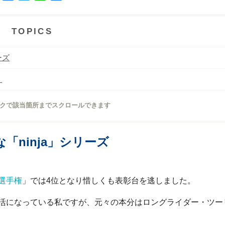
a
w
i
有
c
i
n
e
t
e
TOPICS
b
t
o
e
ーズ
o
r
k
！
クで該当箇所までスクロールできます
ninja」シリーズ
選手権
」では4位となり惜しくも表彰台を逃しました。
活になっている私ですが、元々の本分はロングライダー・ツー