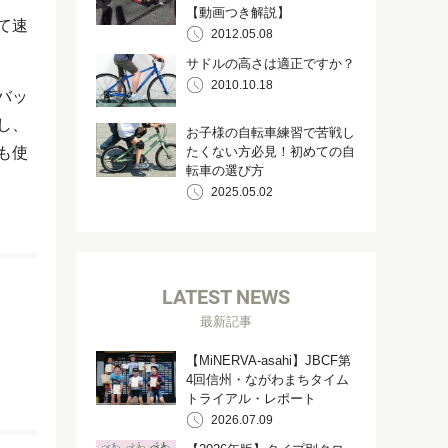
【動画つき解説】
て速
2012.05.08
サドルの高さは適正ですか？
2010.10.18
バッ
し、
お子様の自転車練習で苦戦し
も使
たくない方必見！初めての自
転車の選び方
2025.05.02
LATEST NEWS
最新記事
【MiNERVA-asahi】JBCF第
4回信州・ながわまちタイム
トライアル・レポート
2026.07.09