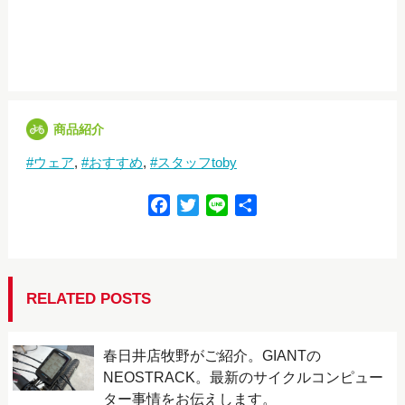
商品紹介
ウェア
おすすめ
スタッフtoby
F
T
L
共
a
w
i
有
c
i
n
e
t
e
b
t
RELATED POSTS
o
e
o
r
春日井店牧野がご紹介。GIANTの
k
NEOSTRACK。最新のサイクルコンピュー
ター事情をお伝えします。