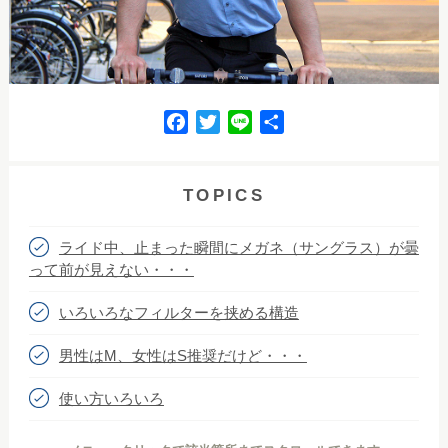
F
T
L
共
a
w
i
有
c
i
n
e
t
e
TOPICS
b
t
o
e
ライド中、止まった瞬間にメガネ（サングラス）が曇
o
r
って前が見えない・・・
k
いろいろなフィルターを挟める構造
男性はM、女性はS推奨だけど・・・
使い方いろいろ