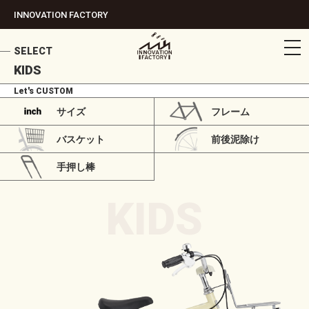
INNOVATION FACTORY
tog
SELECT
nav
KIDS
Let's CUSTOM
サイズ
フレーム
バスケット
前後泥除け
手押し棒
KIDS