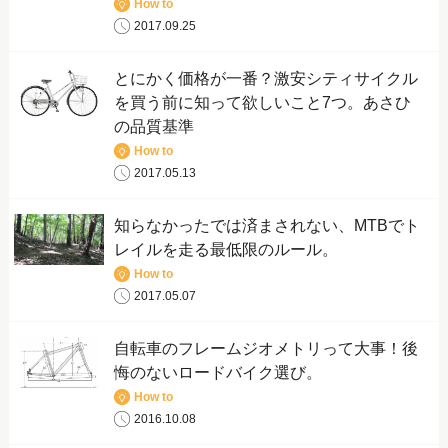
How to
2017.09.25
とにかく価格が一番？激安シティサイクル
を買う前に知って欲しいこと7つ。あさひ
の品質基準
How to
2017.05.13
知らなかったでは済まされない、MTBでト
レイルを走る最低限のルール。
How to
2017.05.07
自転車のフレームジオメトリって大事！後
悔のないロードバイク選び。
How to
2016.10.08