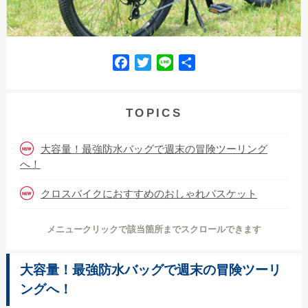
F
T
L
共
a
w
i
有
c
i
n
e
t
e
TOPICS
b
t
o
e
大容量！最強防水バッグで週末の冒険ツーリング
o
r
へ！
k
クロスバイクにおすすめのおしゃれバスケット
メニュークリックで該当箇所までスクロールできます
大容量！最強防水バッグで週末の冒険ツーリ
ングへ！