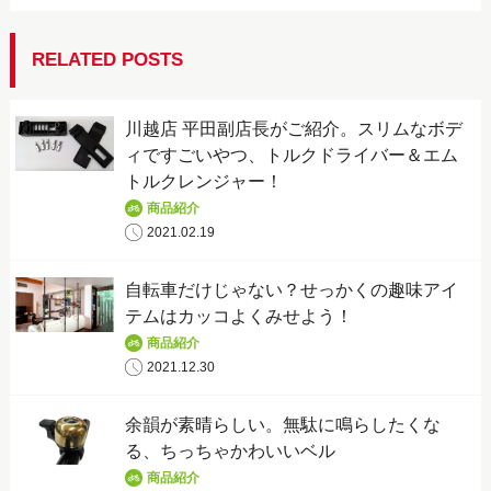
e
t
e
b
t
RELATED POSTS
o
e
o
r
川越店 平田副店長がご紹介。スリムなボデ
k
ィですごいやつ、トルクドライバー＆エム
トルクレンジャー！
商品紹介
2021.02.19
自転車だけじゃない？せっかくの趣味アイ
テムはカッコよくみせよう！
商品紹介
2021.12.30
余韻が素晴らしい。無駄に鳴らしたくな
る、ちっちゃかわいいベル
商品紹介