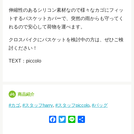
伸縮性のあるシリコン素材なので様々なカゴにフィッ
トするバスケットカバーで、突然の雨からも守ってく
れるので安心して荷物を運べます。
クロスバイクにバスケットを検討中の方は、ぜひご検
討ください！
TEXT：piccolo
商品紹介
カゴ
スタッフharry
スタッフpiccolo
バッグ
F
T
L
共
a
w
i
有
c
i
n