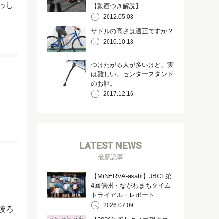
っし
【動画つき解説】
2012.05.08
サドルの高さは適正ですか？
2010.10.18
つけたがる人が多いけど、実
は難しい。センタースタンド
のお話。
2017.12.16
LATEST NEWS
最新記事
【MiNERVA-asahi】JBCF第
4回信州・ながわまちタイム
トライアル・レポート
2026.07.09
後ろ