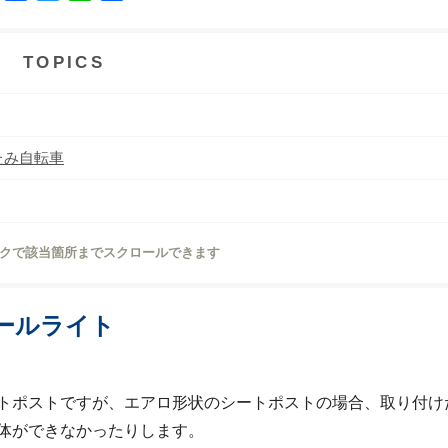
a
w
i
有
c
i
n
e
t
e
TOPICS
b
t
o
e
o
r
k
たみ自転車
クで該当箇所までスクロールできます
ールライト
トポストですが、エアロ形状のシートポストの場合、取り付け
体ができなかったりします。