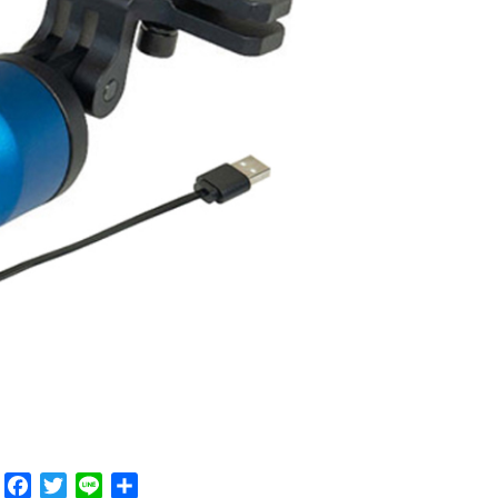
F
T
L
共