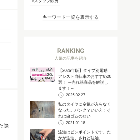
スタッフ鉄男
キーワード一覧を表示する
RANKING
人気の記事を紹介
【2026年版】タイプ別電動
アシスト自転車のおすすめ20
選！ ～売れ筋商品を解説し
ます！～
2025.02.27
私のタイヤに空気が入らなく
なった。パンク？いいえ！そ
れは虫ゴムのせい
2021.01.18
た際
注油はピンポイントです。た
かが注油、されど注油。