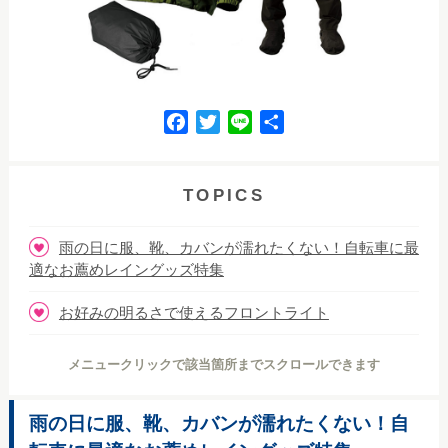
F
T
L
共
a
w
i
有
c
i
n
e
t
e
TOPICS
b
t
o
e
雨の日に服、靴、カバンが濡れたくない！自転車に最
o
r
適なお薦めレイングッズ特集
k
お好みの明るさで使えるフロントライト
メニュークリックで該当箇所までスクロールできます
雨の日に服、靴、カバンが濡れたくない！自