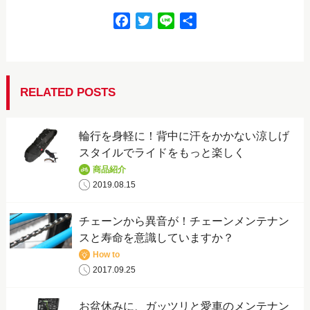
F
T
L
共
a
w
i
有
c
i
n
e
t
e
b
t
RELATED POSTS
o
e
o
r
輪行を身軽に！背中に汗をかかない涼しげ
k
スタイルでライドをもっと楽しく
商品紹介
2019.08.15
チェーンから異音が！チェーンメンテナン
スと寿命を意識していますか？
How to
2017.09.25
お盆休みに、ガッツリと愛車のメンテナン