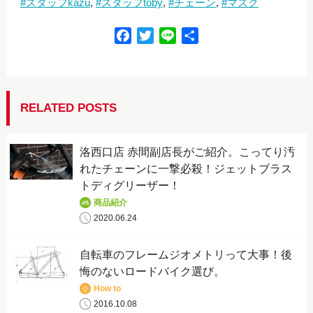
スタッフkazu
スタッフtoby
チェーン
マスク
F
T
L
共
a
w
i
有
c
i
n
e
t
e
b
t
RELATED POSTS
o
e
o
r
洛西口店 赤間副店長がご紹介。こってり汚
k
れたチェーンに一撃必殺！ジェットブラス
トディグリーザー！
商品紹介
2020.06.24
自転車のフレームジオメトリって大事！後
悔のないロードバイク選び。
How to
2016.10.08