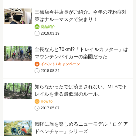
三篠店今井店長がご紹介。今年の花粉症対
策はナルーマスクで決まり！
商品紹介
2019.03.19
全長なんと70km!?「トレイルカッター」は
マウンテンバイカーの楽園だった
イベント / キャンペーン
2018.08.24
知らなかったでは済まされない、MTBでト
レイルを走る最低限のルール。
How to
2017.05.07
気軽に旅を楽しめるニューモデル「ログ ア
ドベンチャー」シリーズ