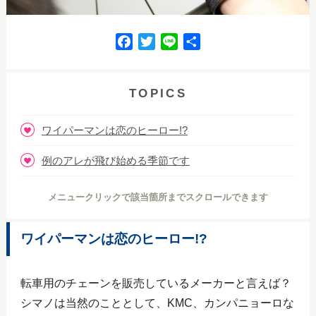
F
T
L
共
a
w
i
有
c
i
n
e
t
e
TOPICS
b
t
o
e
ワイパーマンは恋のヒーロー!?
o
r
k
例のアレが飛び始める季節です
メニュークリックで該当箇所までスクロールできます
ワイパーマンは恋のヒーロー!?
転車用のチェーンを販売しているメーカーと言えば？
シマノは当然のこととして、KMC、カンパニョーロな