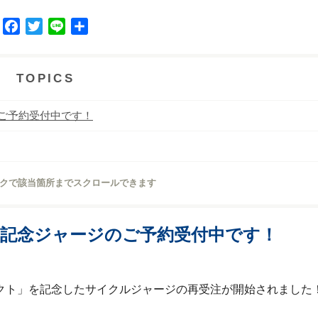
F
T
L
共
a
w
i
有
c
i
n
e
t
e
TOPICS
b
t
o
e
のご予約受付中です！
o
r
k
クで該当箇所までスクロールできます
年記念ジャージのご予約受付中です！
ジェクト」を記念したサイクルジャージの再受注が開始されまし