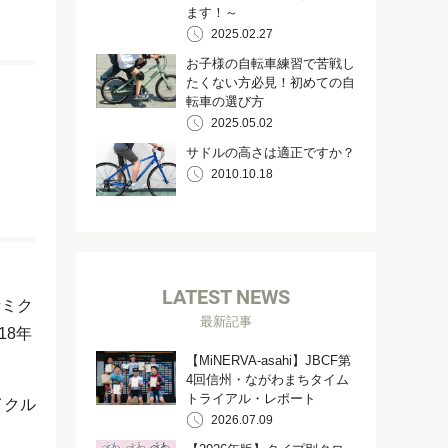
ます！～
2025.02.27
お子様の自転車練習で苦戦し
たくない方必見！初めての自
転車の選び方
2025.05.02
サドルの高さは適正ですか？
2010.10.18
LATEST NEWS
音ミク
最新記事
18年
【MiNERVA-asahi】JBCF第
4回信州・ながわまちタイム
トライアル・レポート
イクル
2026.07.09