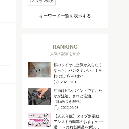
スタッフ鉄男
キーワード一覧を表示する
RANKING
人気の記事を紹介
私のタイヤに空気が入らなく
なった。パンク？いいえ！そ
れは虫ゴムのせい
2021.01.18
注油はピンポイントです。た
かが注油、されど注油。
【動画つき解説】
2012.05.08
【2026年版】タイプ別電動
た！
アシスト自転車のおすすめ20
選！ ～売れ筋商品を解説し