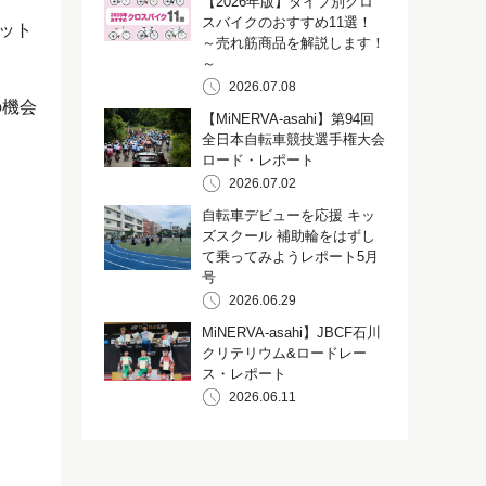
【2026年版】タイプ別クロ
スバイクのおすすめ11選！
ット
～売れ筋商品を解説します！
～
2026.07.08
の機会
【MiNERVA-asahi】第94回
全日本自転車競技選手権大会
ロード・レポート
2026.07.02
自転車デビューを応援 キッ
ズスクール 補助輪をはずし
て乗ってみようレポート5月
号
2026.06.29
MiNERVA-asahi】JBCF石川
クリテリウム&ロードレー
ス・レポート
2026.06.11