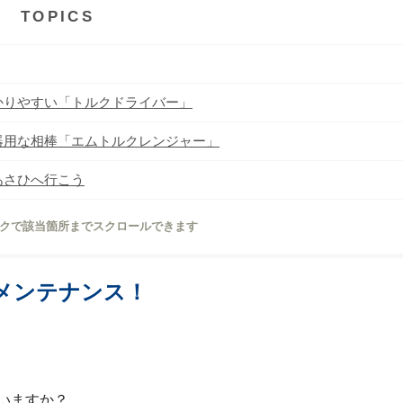
e
t
e
TOPICS
b
t
o
e
o
r
k
かりやすい「トルクドライバー」
器用な相棒「エムトルクレンジャー」
あさひへ行こう
クで該当箇所までスクロールできます
メンテナンス！
いますか？