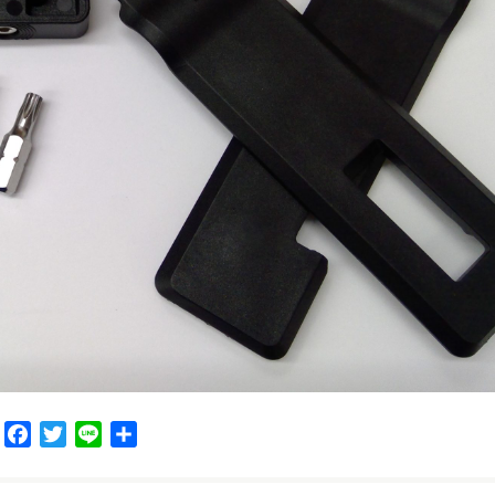
F
T
L
共
a
w
i
有
c
i
n