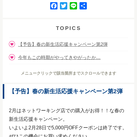
F
T
L
共
a
w
i
有
c
i
n
e
t
e
TOPICS
b
t
o
e
【予告】春の新生活応援キャンペーン第2弾
o
r
k
今年もこの時期がやってきやがったか…
メニュークリックで該当箇所までスクロールできます
【予告】春の新生活応援キャンペーン第2弾
2月はネットワーキング店での購入がお得！！な春の
新生活応援キャンペーン。
いよいよ2月28日で5,000円OFFクーポンは終了です。
ぜひこの機会にお買い求めください。