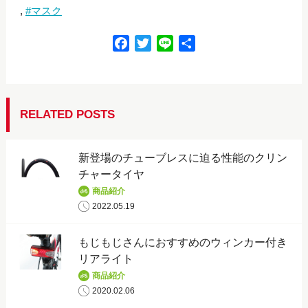
マスク
F
T
L
共
a
w
i
有
c
i
n
e
t
e
b
t
RELATED POSTS
o
e
o
r
新登場のチューブレスに迫る性能のクリン
k
チャータイヤ
商品紹介
2022.05.19
もじもじさんにおすすめのウィンカー付き
リアライト
商品紹介
2020.02.06