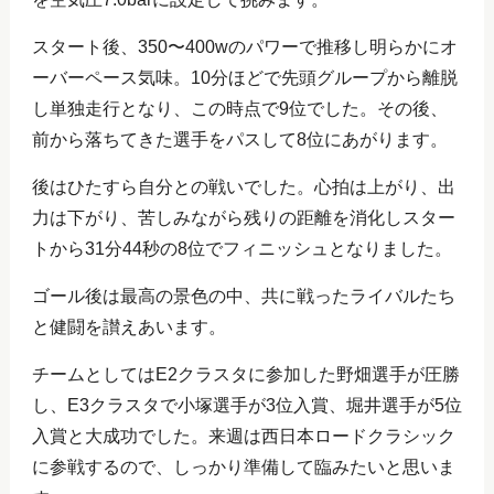
スタート後、350〜400wのパワーで推移し明らかにオ
ーバーペース気味。10分ほどで先頭グループから離脱
し単独走行となり、この時点で9位でした。その後、
前から落ちてきた選手をパスして8位にあがります。
後はひたすら自分との戦いでした。心拍は上がり、出
力は下がり、苦しみながら残りの距離を消化しスター
トから31分44秒の8位でフィニッシュとなりました。
ゴール後は最高の景色の中、共に戦ったライバルたち
と健闘を讃えあいます。
チームとしてはE2クラスタに参加した野畑選手が圧勝
し、E3クラスタで小塚選手が3位入賞、堀井選手が5位
入賞と大成功でした。来週は西日本ロードクラシック
に参戦するので、しっかり準備して臨みたいと思いま