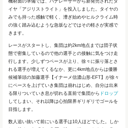
機材面の準備では、バナレーサーから新発売されたタ
イヤ「アジリストライト」を投入しました。タイヤの
みでも持った感触で軽く、漕ぎ始めやヒルクライム時
の強く踏み込むような急坂などではその軽さが実感で
きます。
レースがスタートし、集団は約2km地点までは団子状
態で密集しているので他の選手との接触に気をつけ走
行します。少しずつペースが上り、徐々に振り落とさ
れる選手が増えてくるなか、更に4km地点からは優勝
候補筆頭の加藤選手【イナーメ信濃山形-EFT】が徐々
にペースを上げていき集団は崩れはじめ、自分は出来
る限りついていき息が切れる直前で集団から
ドロップ
してしまい、それ以降は心拍限界ギリギリでゴールを
目指します。
数人追い抜いて前にいる選手は10人ほどでした。しか