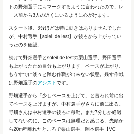
トの野畑選手にもマークするように言われたので、レ
ース前から3人の近くにいるように心がけます。
スタート後、3分ほどは特に動きはありませんでした
が、中村選手【soleil de lest】が後ろから上がってい
ったのを確認。
続けて野畑選手とsoleil de lestの栗山選手、野田選手
も上がったため自分も上がります。ペースが上がり、
もうすでに淡々と踏む作戦が出来ない状態。残す作戦
は野畑選手の
アシスト
です。
野畑選手から「少しペースを上げて」と言われ前に出
てペースを上げますが、中村選手がさらに前に出る。
野畑さんは中村選手の後ろに移動。まだ7分しか経過
してないのに、このペースは無理だと感じる。先頭か
ら20m程離れたところで栗山選手、岡本選手【VC