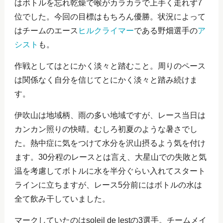
はボトルを忘れ乾燥で喉がカラカラで上手く走れず7
位でした。今回の目標はもちろん優勝。状況によって
はチームのエース
ヒルクライマー
である野畑選手の
ア
シスト
も。
作戦としてはとにかく淡々と踏むこと。周りのペース
は関係なく自分を信じてとにかく淡々と踏み続けま
す。
伊吹山は地域柄、雨の多い地域ですが、レース当日は
カンカン照りの快晴。むしろ初夏のような暑さでし
た。熱中症に気をつけて水分を沢山摂るよう気を付け
ます。30分程のレースとは言え、大星山での失敗と気
温を考慮してボトルに水を半分ぐらい入れてスタート
ラインに立ちますが、レース5分前にはボトルの水は
全て飲み干していました。
マークしていたのはsoleil de lestの3選手。チームメイ