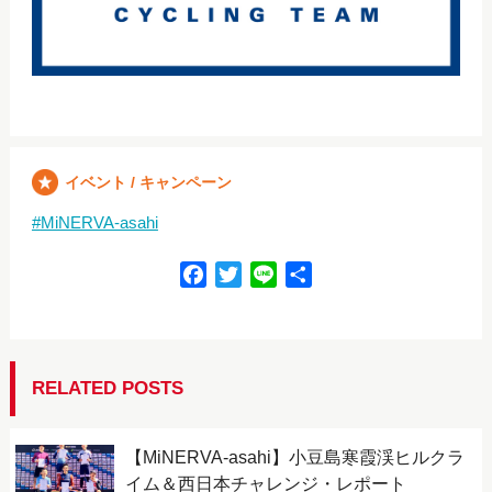
イベント / キャンペーン
MiNERVA-asahi
F
T
L
共
a
w
i
有
c
i
n
e
t
e
b
t
RELATED POSTS
o
e
o
r
【MiNERVA-asahi】小豆島寒霞渓ヒルクラ
k
イム＆西日本チャレンジ・レポート