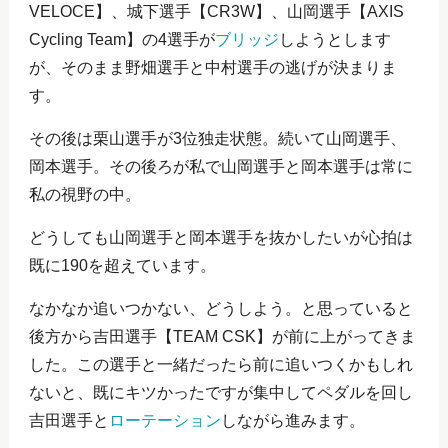
VELOCE】、城下選手【CR3W】、山岡選手【AXIS
Cycling Team】の4選手が
ブリッジ
しようとします
が、そのまま野畑選手と中村選手の逃げが決まりま
す。
その後は栗山選手が3位独走状態。続いて山岡選手、
岡本選手。その後ろが私で山岡選手と岡本選手は常に
私の視野の中。
どうしても山岡選手と岡本選手を抜かしたいが心拍は
既に190を超えています。
なかなか追いつかない、どうしよう。と思っていると
後方から吉田選手【TEAM CSK】が前に上がってきま
した。この選手と一緒だったら前に追いつくかもしれ
ないと、既にキツかったですが集中してペダルを回し
吉田選手と
ローテーション
しながら進みます。