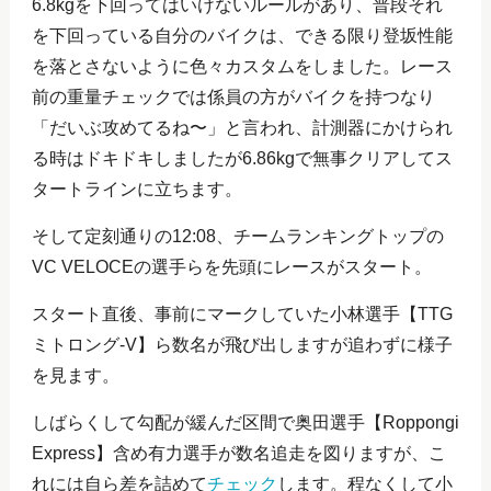
6.8kgを下回ってはいけないルールがあり、普段それ
を下回っている自分のバイクは、できる限り登坂性能
を落とさないように色々カスタムをしました。レース
前の重量チェックでは係員の方がバイクを持つなり
「だいぶ攻めてるね〜」と言われ、計測器にかけられ
る時はドキドキしましたが6.86kgで無事クリアしてス
タートラインに立ちます。
そして定刻通りの12:08、チームランキングトップの
VC VELOCEの選手らを先頭にレースがスタート。
スタート直後、事前にマークしていた小林選手【TTG
ミトロング-V】ら数名が飛び出しますが追わずに様子
を見ます。
しばらくして勾配が緩んだ区間で奥田選手【Roppongi
Express】含め有力選手が数名追走を図りますが、こ
れには自ら差を詰めて
チェック
します。程なくして小