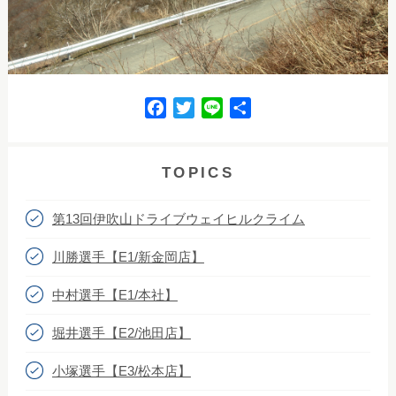
F
T
L
共
a
w
i
有
c
i
n
e
t
e
TOPICS
b
t
o
e
第13回伊吹山ドライブウェイヒルクライム
o
r
k
川勝選手【E1/新金岡店】
中村選手【E1/本社】
堀井選手【E2/池田店】
小塚選手【E3/松本店】