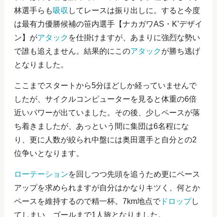
林選手らも
吸収
してレースは振り出しに。すると今度
は最有力優勝候補の笹内選手【ナカガワAS・K’デザイ
ン】が
アタック
を仕掛けますが、あまりに強烈な勢い
で誰も追えません。結果的にこの
アタック
が勝ち逃げ
となりました。
ここまでスタートから5分ほどしか経っていませんで
したが、サイクルコンピューターを見ると体重の6倍
近いパワーが出ていました。その後、少しペースが落
ち着きましたが、あっという間に集団は6名程にな
り、更に人数が絞られ中盤には奥田選手と自分との2
位争いとなります。
ローテーション
を回しつつ先頭を追うため更にペース
アップを求められますが自分はかなりキツく、何とか
ペースを維持するので精一杯。7km地点で
ドロップ
し
てしまい、ゴールまで1人旅となりました。