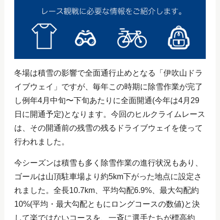
冬場は積雪の影響で全面通行止めとなる「伊吹山ドラ
イブウェイ」ですが、毎年この時期に除雪作業が完了
し例年4月中旬〜下旬あたりに全面開通(今年は4月29
日に開通予定)となります。今回のヒルクライムレース
は、その開通前の残雪の残るドライブウェイを使って
行われました。
今シーズンは積雪も多く除雪作業の進行状況もあり、
ゴールは山頂駐車場より約5km下がった地点に設定さ
れました。全長10.7km、平均勾配6.9%、最大勾配約
10%(平均・最大勾配ともにロングコースの数値)と決
して楽ではないコースを、一斉に選手たちが標高約