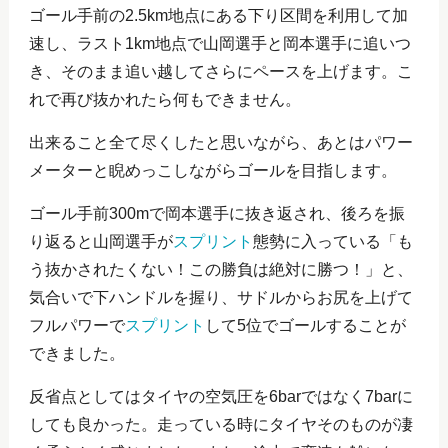
ゴール手前の2.5km地点にある下り区間を利用して加
速し、ラスト1km地点で山岡選手と岡本選手に追いつ
き、そのまま追い越してさらにペースを上げます。こ
れで再び抜かれたら何もできません。
出来ること全て尽くしたと思いながら、あとはパワー
メーターと睨めっこしながらゴールを目指します。
ゴール手前300mで岡本選手に抜き返され、後ろを振
り返ると山岡選手が
スプリント
態勢に入っている「も
う抜かされたくない！この勝負は絶対に勝つ！」と、
気合いで下ハンドルを握り、サドルからお尻を上げて
フルパワーで
スプリント
して5位でゴールすることが
できました。
反省点としてはタイヤの空気圧を6barではなく7barに
しても良かった。走っている時にタイヤそのものが凄