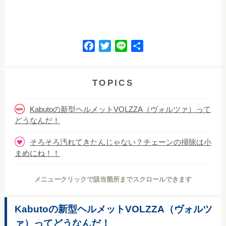
F
T
L
共
a
w
i
有
c
i
n
e
t
e
TOPICS
b
t
o
e
Kabutoの新型ヘルメットVOLZZA（ヴォルツァ）って
o
r
どうなんだ！
k
そろそろ汚れてきたんじゃない？チェーンの掃除は小
まめにね！！
メニュークリックで該当箇所までスクロールできます
Kabutoの新型ヘルメットVOLZZA（ヴォルツ
ァ）ってどうなんだ！