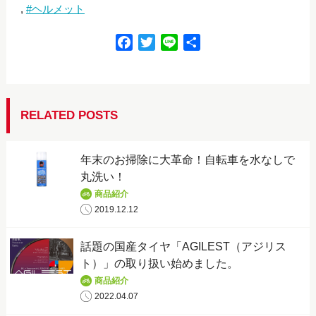
ヘルメット
F
T
L
共
a
w
i
有
c
i
n
e
t
e
b
t
RELATED POSTS
o
e
o
r
年末のお掃除に大革命！自転車を水なしで
k
丸洗い！
商品紹介
2019.12.12
話題の国産タイヤ「AGILEST（アジリス
ト）」の取り扱い始めました。
商品紹介
2022.04.07