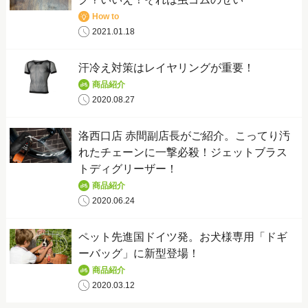
How to
2021.01.18
汗冷え対策はレイヤリングが重要！
商品紹介
2020.08.27
洛西口店 赤間副店長がご紹介。こってり汚
れたチェーンに一撃必殺！ジェットブラス
トディグリーザー！
商品紹介
2020.06.24
ペット先進国ドイツ発。お犬様専用「ドギ
ーバッグ」に新型登場！
商品紹介
2020.03.12