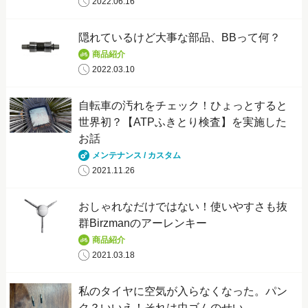
2022.06.16
隠れているけど大事な部品、BBって何？
商品紹介
2022.03.10
自転車の汚れをチェック！ひょっとすると
世界初？【ATPふきとり検査】を実施した
お話
メンテナンス / カスタム
2021.11.26
おしゃれなだけではない！使いやすさも抜
群Birzmanのアーレンキー
商品紹介
2021.03.18
私のタイヤに空気が入らなくなった。パン
ク？いいえ！それは虫ゴムのせい