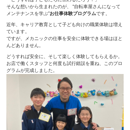
そんな想いから生まれたのが、
“自転車屋さんになって
メンテナンスを学ぶ”
お仕事体験プログラム
です。
早便サービス（最短翌日出荷）
近年、キャリア教育として子ども向けの職業体験は増え
ています。
パーツ3980円以上お買い上げで送料無料
ですが、
メカニックの仕事を安全に体験できる場はほと
んどありません。
どうすれば安全に、そして楽しく体験してもらえるか。
サイクルベースあさひ公式アプリ
お店で働くスタッフと何度も試行錯誤を重ね、このプロ
グラムが完成しました。
ネットで注文、お店で受取り
アウトレット
自転車修理工賃