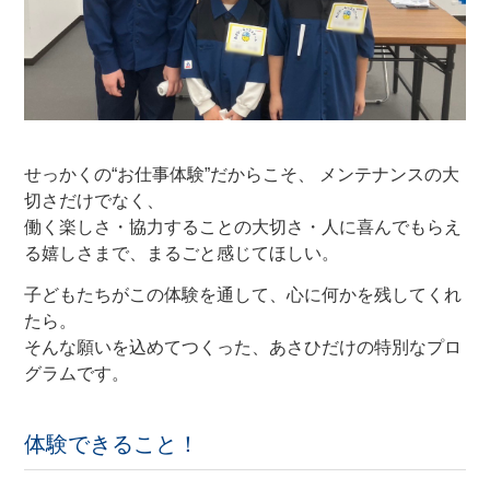
サイクルパートナー
安心・安全 あさひの自転車点検サービス
ネット通販サイトと店舗の違いをご紹介
せっかくの“お仕事体験”だからこそ、 メンテナンスの大
切さだけでなく、
働く楽しさ・協力することの大切さ・人に喜んでもらえ
店舗について
る嬉しさ
まで、まるごと感じてほしい。
店舗検索
子どもたちがこの体験を通して、心に何かを残してくれ
たら。
お知らせ
そんな願いを込めてつくった、
あさひだけの特別なプロ
グラム
です。
お知らせ一覧
体験できること！