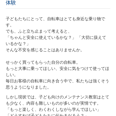
体験
あさひあんしんメンテナンスパック
子どもたちにとって、自転車はとても身近な乗り物で
す。
サイクルメイト
でも、ふと立ち止まって考えると、
「ちゃんと安全に使えているかな？」 「大切に扱えて
いるかな？」
自転車買取&リユース販売サービス
そんな不安を感じることはありませんか。
せっかく買ってもらった自分の自転車。
サイクルベースあさひのボディ洗車サービス
もっと大事に乗ってほしい、安全に気をつけて使ってほ
しい。
法人・団体様向けまとめ買いサービス
毎日お客様の自転車に向き合う中で、私たちは強くそう
思うようになりました。
しかし現状では、
子ども向けのメンテナンス教室はとて
サイクルポーター出張修理・お届けサービス
も少なく、内容も難しいものが多い
のが実情です。
「もっと楽しく、わくわくしながら学んでほしい」
おすすめ自転車保険
「どうすれば子どもたちに伝わるだろう？」