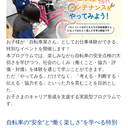
自転車の楽しみ方
ぶろぐ・で・あさひ
製品情報
お子様が「自転車屋さん」としてお仕事体験ができる、
特別なイベントを開催します！
オリジナルブランド一覧
本プログラムでは、
楽しみながら自転車の安全点検の大
切さを学びつつ
、社会のしくみ（働くこと・協力・評
価・対価）を体験を通じて学ぶことができます。
日本代理店ブランド一覧
ただ「やってみる」だけでなく、「考える・判断する・
伝える・協力する」といった力を育むことを目的とし
あさひのサービス
た、
お子さまのキャリア形成を支援する実践型プログラム
で
あさひブランド電動アシスト自転車購入特典
す。
自転車の“安全”と“働く楽しさ”を学べる特別
【提携店受取り】ネットで注文、お店で受取り