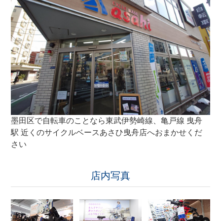
自転車の楽しみ方
ぶろぐ・で・あさひ
製品情報
オリジナルブランド一覧
墨田区で自転車のことなら東武伊勢崎線、亀戸線 曳舟
日本代理店ブランド一覧
駅 近くのサイクルベースあさひ曳舟店へおまかせくだ
さい
あさひのサービス
店内写真
あさひブランド電動アシスト自転車購入特典
【提携店受取り】ネットで注文、お店で受取り