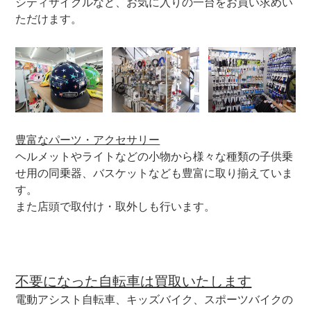
シティサイクルなど、お気に入りの一台をお買い求めい
ただけます。
早便サービス（最短翌日出荷）
パーツ3980円以上お買い上げで送料無料
サイクルベースあさひ公式アプリ
豊富なパーツ・アクセサリー
ヘルメットやライトなどの小物から様々な種類の子供乗
せ用の同乗器、バスケットなども豊富に取り揃えていま
ネットで注文、お店で受取り
す。
また店頭で取付け・取外しも行います。
アウトレット
自転車修理工賃
不要になった自転車は買取いたします
電動アシスト自転車、キッズバイク、スポーツバイクの