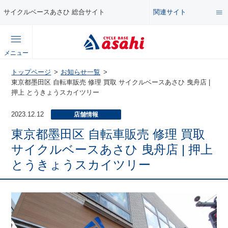
関連サイト
サイクルベースあさひ 総合サイト
総合サイト
メニュー
コンテンツ
トップページ
お知らせ一覧
公式オンラインストア
東京都墨田区 自転車販売 修理 買取 サイクルベースあさひ 曳舟店 |
押上 とうきょうスカイツリー
セール・キャンペーン
企業情報サイト
2023.12.12
店舗情報
特集・イベント
東京都墨田区 自転車販売 修理 買取
店舗情報サイト
サイクルベースあさひ 曳舟店 | 押上
とうきょうスカイツリー
メンテナンス・カスタム講座
自転車・パーツの使い方・選び方