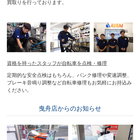
買取りを行っております。
サイクルパートナー
安心・安全 あさひの自転車点検サービス
ネット通販サイトと店舗の違いをご紹介
資格を持ったスタッフが自転車を点検・修理
店舗について
定期的な安全点検はもちろん、パンク修理や変速調整、
店舗検索
ブレーキ音鳴り調整など自転車修理もお気軽にお持込み
ください。
お知らせ
曳舟店からのお知らせ
お知らせ一覧