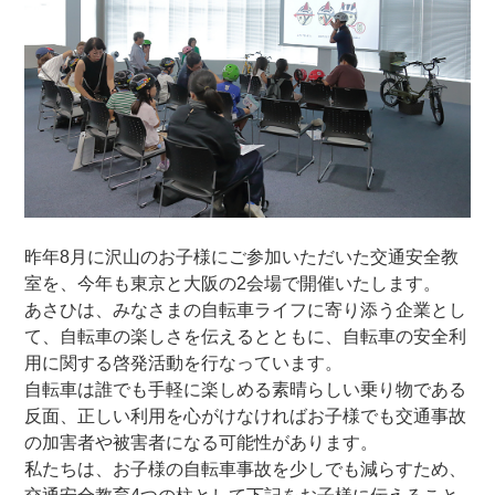
自転車の楽しみ方
ぶろぐ・で・あさひ
製品情報
オリジナルブランド一覧
昨年8月に沢山のお子様にご参加いただいた交通安全教
日本代理店ブランド一覧
室を、今年も東京と大阪の2会場で開催いたします。
あさひは、みなさまの自転車ライフに寄り添う企業とし
て、自転車の楽しさを伝えるとともに、自転車の安全利
あさひのサービス
用に関する啓発活動を行なっています。
自転車は誰でも手軽に楽しめる素晴らしい乗り物である
あさひブランド電動アシスト自転車購入特典
反面、正しい利用を心がけなければお子様でも交通事故
の加害者や被害者になる可能性があります。
私たちは、お子様の自転車事故を少しでも減らすため、
【提携店受取り】ネットで注文、お店で受取り