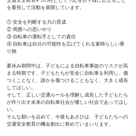
交通安全教育4つの柱として下記をお子様に伝えること
を重視して活動を展開しています。
あさひあんしんメンテナンスパック
① 安全を判断する力の育成
② 周囲への思いやり
サイクルメイト
③ 自転車の運転手としての責任
④ 自転車は自分の可能性を広げてくれる素晴らしい乗
り物
自転車買取&リユース販売サービス
夏休み期間中は、子どもによる自転車事故のリスクが高
まる時期です。子どもたちが安全に自転車を利用し、傷
サイクルベースあさひのボディ洗車サービス
つくことなく、誰かを傷つけることもなく、大きく成長
してほしい。
法人・団体様向けまとめ買いサービス
そして、正しい交通ルールを理解し成長した子どもたち
が作り出す未来の自転車社会が優しい社会であってほし
い。
サイクルポーター出張修理・お届けサービス
そんな願いを込めて、今後もあさひは、子どもたちへの
交通安全教育の機会創出に努めていまいります。
おすすめ自転車保険