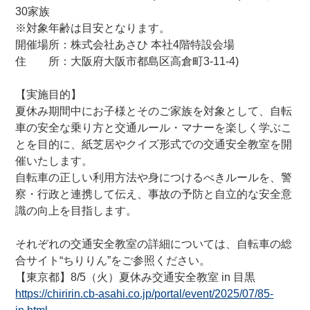
30家族
サイクルパートナー
※対象年齢は目安となります。
開催場所：株式会社あさひ 本社4階特設会場
安心・安全 あさひの自転車点検サービス
住 所：大阪府大阪市都島区高倉町3-11-4)
【実施目的】
ネット通販サイトと店舗の違いをご紹介
夏休み期間中にお子様とそのご家族を対象として、自転
車の安全な乗り方と交通ルール・マナーを楽しく学ぶこ
とを目的に、紙芝居やクイズ形式での交通安全教室を開
店舗について
催いたします。
自転車の正しい利用方法や身につけるべきルールを、警
店舗検索
察・行政と連携して伝え、事故の予防と自立的な安全意
識の向上を目指します。
お知らせ
それぞれの交通安全教室の詳細については、自転車の総
お知らせ一覧
合サイト“ちりりん”をご参照ください。
【東京都】8/5（火）夏休み交通安全教室 in 目黒
https://chiririn.cb-asahi.co.jp/portal/event/2025/07/85-