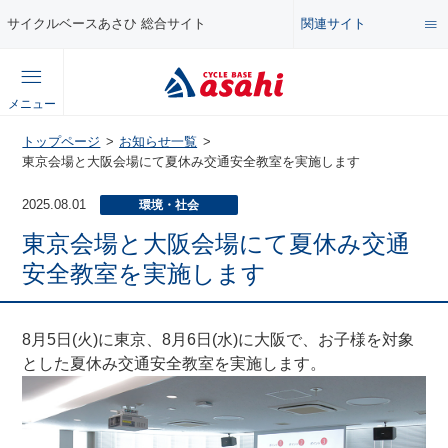
関連サイト
サイクルベースあさひ 総合サイト
総合サイト
メニュー
コンテンツ
トップページ
お知らせ一覧
公式オンラインストア
東京会場と大阪会場にて夏休み交通安全教室を実施します
セール・キャンペーン
2025.08.01
環境・社会
企業情報サイト
東京会場と大阪会場にて夏休み交通
特集・イベント
安全教室を実施します
店舗情報サイト
メンテナンス・カスタム講座
8月5日(火)に東京、8月6日(水)に大阪で、お子様を対象
とした夏休み交通安全教室を実施します。
自転車・パーツの使い方・選び方