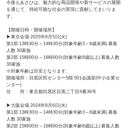
今後もあさひは、魅力的な商品開発や新サービスの展開
を通じて、持続可能な社会の実現に貢献してまいりま
す。
早便サービス（最短翌日出荷）
【開催日時・開催場所】
▶東京会場 2025年8月5日(火)
パーツ3980円以上お買い上げで送料無料
第1部 13時30分～14時30分(対象年齢3～8歳未満) 募集
人数 30家族
サイクルベースあさひ公式アプリ
第2部 15時00分～16時00分(対象年齢8歳以上) 募集人数
30家族
※対象年齢は目安となります。
ネットで注文、お店で受取り
開催場所：目黒区民センター5階 501会議室(中小企業セ
ンター)
住 所：東京都目黒区目黒二丁目4番36号
アウトレット
▶大阪会場 2024年8月6日(水)
第1部 13時30分～14時30分(対象年齢3～8歳未満) 募集
自転車修理工賃
人数 30家族
第2部 15時00分～16時00分(対象年齢8歳以上) 募集人数