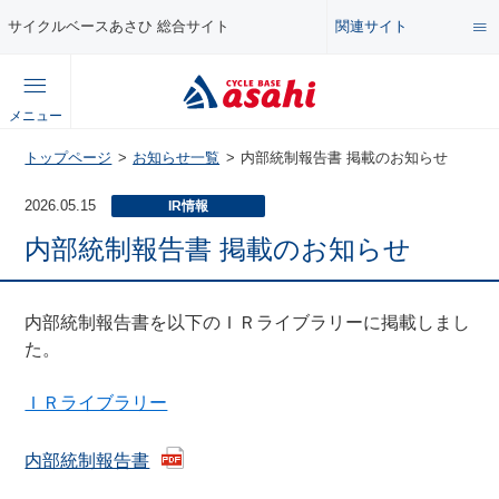
関連サイト
サイクルベースあさひ 総合サイト
総合サイト
メニュー
コンテンツ
トップページ
お知らせ一覧
内部統制報告書 掲載のお知らせ
公式オンラインストア
2026.05.15
IR情報
セール・キャンペーン
企業情報サイト
内部統制報告書 掲載のお知らせ
特集・イベント
店舗情報サイト
内部統制報告書を以下のＩＲライブラリーに掲載しまし
た。
メンテナンス・カスタム講座
ＩＲライブラリー
自転車・パーツの使い方・選び方
内部統制報告書