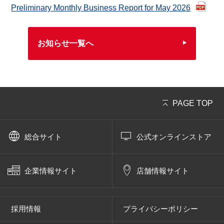
自転車の楽しみ方
Preliminary Monthly Business Report for May 2026
ぶろぐ・で・あさひ
お知らせ一覧へ
製品情報
オリジナルブランド一覧
PAGE TOP
日本代理店ブランド一覧
総合サイト
公式オンラインストア
あさひのサービス
企業情報サイト
店舗情報サイト
あさひブランド電動アシスト自転車購入特典
採用情報
プライバシーポリシー
【提携店受取り】ネットで注文、お店で受取り