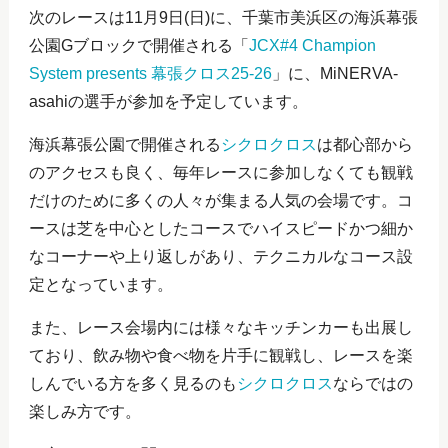
次のレースは11月9日(日)に、千葉市美浜区の海浜幕張
公園Gブロックで開催される「
JCX#4 Champion
System presents 幕張クロス25-26
」に、MiNERVA-
asahiの選手が参加を予定しています。
海浜幕張公園で開催される
シクロクロス
は都心部から
のアクセスも良く、毎年レースに参加しなくても観戦
だけのために多くの人々が集まる人気の会場です。コ
ースは芝を中心としたコースでハイスピードかつ細か
なコーナーや上り返しがあり、テクニカルなコース設
定となっています。
また、レース会場内には様々なキッチンカーも出展し
ており、飲み物や食べ物を片手に観戦し、レースを楽
しんでいる方を多く見るのも
シクロクロス
ならではの
楽しみ方です。