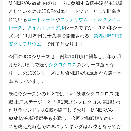
MiNERVA-asahi内のロードに参加する選手達が主戦場
としているのはJBCFのJエリートツアーとして開催さ
れている
ロードレース
や
クリテリウム
、
ヒルクライム
レース
、
タイムトライアル
レースですが、2025年シー
ズンは11月29日に千葉県で開催される「
第2回JBCF浦
安クリテリウム
」で終了となります。
今回のJCXシリーズは、例年10月頃に開幕し、年が明
けた2月頃まで続く
シクロクロス
のシリーズ選とな
り、このJCXシリーズにもMiNERVA-asahiから選手が
出場しています。
既に今シーズンのJCXでは「＃1茨城シクロクロス 第1
戦 土浦ステージ」と「＃2東北シクロクロス 第1戦 わ
たりラウンド」の2戦が終了しており、MiNERVA‐
asahiから折橋選手も参戦し、今回の御殿場でのレー
スを終えた時点でのJCXランキングは27位となってお