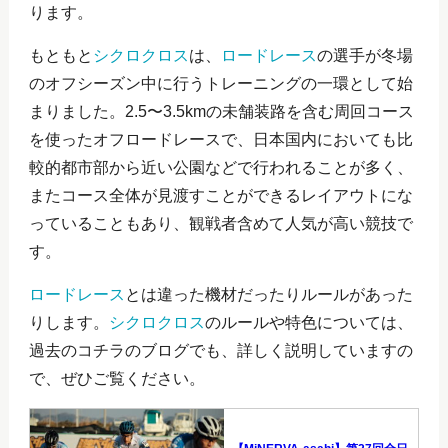
ります。
もともと
シクロクロス
は、
ロードレース
の選手が冬場
のオフシーズン中に行うトレーニングの一環として始
まりました。2.5〜3.5kmの未舗装路を含む周回コース
を使ったオフロードレースで、日本国内においても比
較的都市部から近い公園などで行われることが多く、
またコース全体が見渡すことができるレイアウトにな
っていることもあり、観戦者含めて人気が高い競技で
す。
ロードレース
とは違った機材だったりルールがあった
りします。
シクロクロス
のルールや特色については、
過去のコチラのブログでも、詳しく説明していますの
で、ぜひご覧ください。