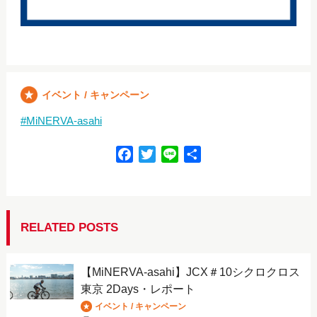
イベント / キャンペーン
MiNERVA-asahi
F
T
L
共
a
w
i
有
c
i
n
e
t
e
b
t
RELATED POSTS
o
e
o
r
【MiNERVA-asahi】JCX＃10シクロクロス
k
東京 2Days・レポート
イベント / キャンペーン