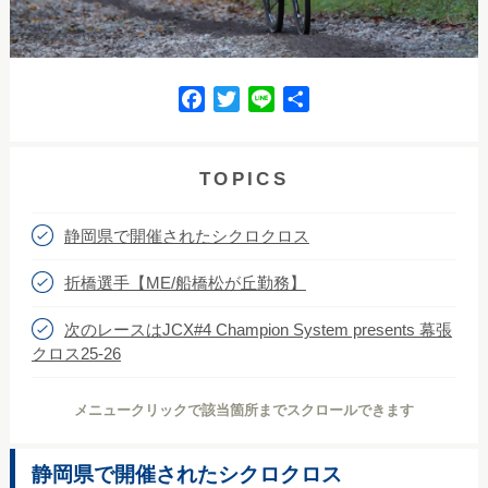
F
T
L
共
a
w
i
有
c
i
n
e
t
e
TOPICS
b
t
o
e
静岡県で開催されたシクロクロス
o
r
k
折橋選手【ME/船橋松が丘勤務】
次のレースはJCX#4 Champion System presents 幕張
クロス25-26
メニュークリックで該当箇所までスクロールできます
静岡県で開催されたシクロクロス