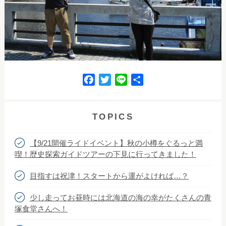
F
T
L
共
a
w
i
有
c
i
n
e
t
e
TOPICS
b
t
o
e
【9/21開催ライドイベント】秋の小樽をぐるっと満
o
r
喫！歴史探索ガイドツアーの下見に行ってきました！
k
目指すは祝津！スタートから運がよければ…？
少し走ってお昼時には北海道の海の幸がたくさんの青
塚食堂さんへ！