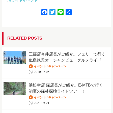
ライドイベント
F
T
L
共
a
w
i
有
c
i
n
e
t
e
b
t
RELATED POSTS
o
e
o
r
三篠店今井店長がご紹介。フェリーで行く
k
似島絶景オーシャンビューグルメライド
イベント / キャンペーン
2019.07.05
浜松幸店 森店長がご紹介。E-MTBで行く！
初夏の森林探検ライドツアー！
イベント / キャンペーン
2021.06.21