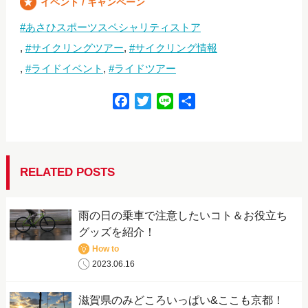
イベント / キャンペーン
あさひスポーツスペシャリティストア
サイクリングツアー
サイクリング情報
ライドイベント
ライドツアー
F
T
L
共
a
w
i
有
c
i
n
e
t
e
b
t
RELATED POSTS
o
e
o
r
雨の日の乗車で注意したいコト＆お役立ち
k
グッズを紹介！
How to
2023.06.16
滋賀県のみどころいっぱい&ここも京都！