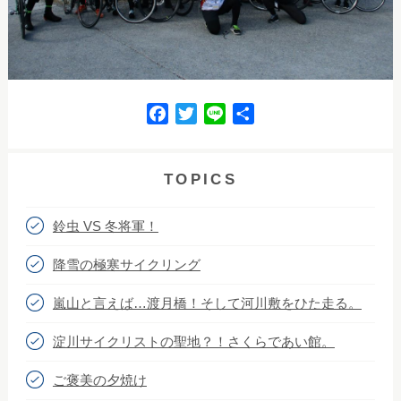
F
T
L
共
a
w
i
有
c
i
n
e
t
e
TOPICS
b
t
o
e
鈴虫 VS 冬将軍！
o
r
k
降雪の極寒サイクリング
嵐山と言えば…渡月橋！そして河川敷をひた走る。
淀川サイクリストの聖地？！さくらであい館。
ご褒美の夕焼け