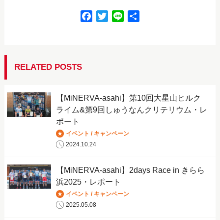
F
T
L
共
a
w
i
有
c
i
n
e
t
e
b
t
RELATED POSTS
o
e
o
r
【MiNERVA-asahi】第10回大星山ヒルク
k
ライム&第9回しゅうなんクリテリウム・レ
ポート
イベント / キャンペーン
2024.10.24
【MiNERVA-asahi】2days Race in きらら
浜2025・レポート
イベント / キャンペーン
2025.05.08