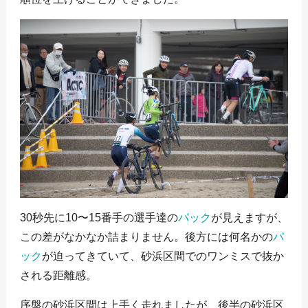
30秒先に10〜15番手の選手達の
パック
が見えますが、
この差がなかなか詰まりません。後方には何名かの
パ
ック
が迫ってきていて、砂浜区間でのワンミスで抜か
される距離感。
序盤の砂浜区間は上手く走れましたが、後半の砂浜区