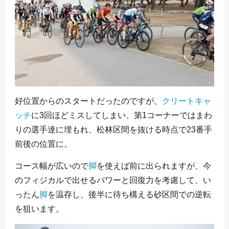
好位置からのスタートだったのですが、
クリートキャ
ッチ
に3回ほどミスしてしまい、第1コーナーではまわ
りの選手達に埋もれ、松林区間を抜ける時点で23番手
前後の位置に。
コース幅が広いので
脚
を使えば前に出られますが、今
のフィジカルで出せるパワーと回復力を考慮して、い
ったん
脚
を温存し、後半に待ち構える砂区間での逆転
を狙います。