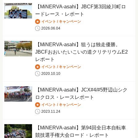
【MiNERVA-asahi】JBCF第3回綾川町ロ
ードレース・レポート
イベント / キャンペーン
2026.06.04
【MiNERVA-asahi】狙うは独走優勝。
JBCFおおいたいこいの道クリテリウムE2
レポート
イベント / キャンペーン
2020.10.10
【MiNERVA-asahi】JCX#4/#5野辺山シク
ロクロス・レースレポート
イベント / キャンペーン
2023.11.24
【MiNERVA-asahi】第94回全日本自転車
競技選手権大会ロード・レポート