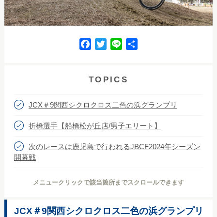
F
T
L
共
a
w
i
有
c
i
n
e
t
e
TOPICS
b
t
o
e
JCX＃9関西シクロクロス二色の浜グランプリ
o
r
k
折橋選手【船橋松が丘店/男子エリート】
次のレースは鹿児島で行われるJBCF2024年シーズン
開幕戦
メニュークリックで該当箇所までスクロールできます
JCX＃9関西シクロクロス二色の浜グランプリ