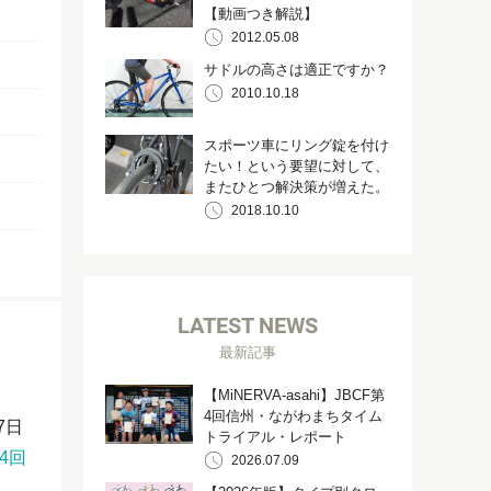
【動画つき解説】
2012.05.08
サドルの高さは適正ですか？
2010.10.18
スポーツ車にリング錠を付け
たい！という要望に対して、
またひとつ解決策が増えた。
2018.10.10
LATEST NEWS
最新記事
【MiNERVA-asahi】JBCF第
4回信州・ながわまちタイム
7日
トライアル・レポート
第4回
2026.07.09