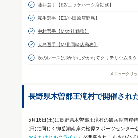
藤井選手【E2/ニッケパーク店勤務】
霧生選手【E3/小田原店勤務】
中村選手【M/本社勤務】
大島選手【M/北岡崎店勤務】
次のレースは3か所に分かれてクリテリウム＆タ
メニュークリッ
長野県木曽郡王滝村で開催され
5月16日(土)に長野県木曽郡王滝村の御岳湖南岸
(日)に同じく御岳湖南岸の松原スポーツセンタ
おんたけヒルクライム
」が開催され、あさひ公式レー