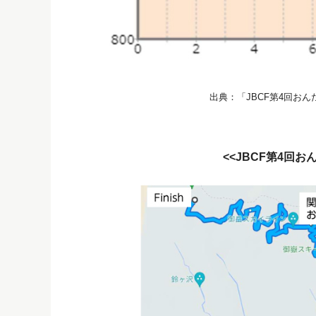
出典：「JBCF第4回お
<<JBCF第4回