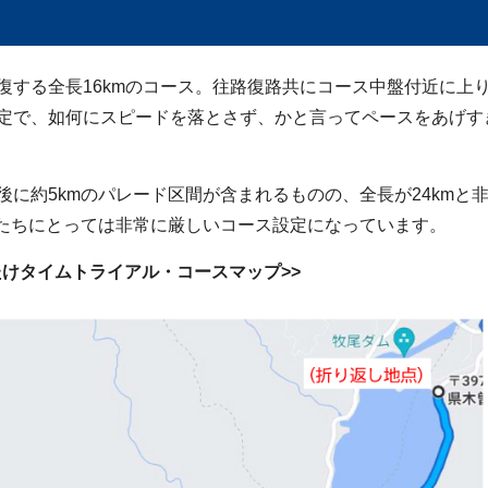
復する全長16kmのコース。往路復路共にコース中盤付近に上
定で、如何にスピードを落とさず、かと言ってペースをあげす
後に約5kmのパレード区間が含まれるものの、全長が24kmと
選手たちにとっては非常に厳しいコース設定になっています。
んたけタイムトライアル・コースマップ>>