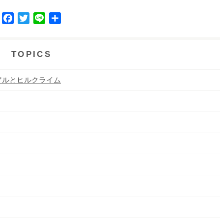
F
T
L
共
a
w
i
有
c
i
n
e
t
e
TOPICS
b
t
o
e
アルとヒルクライム
o
r
k