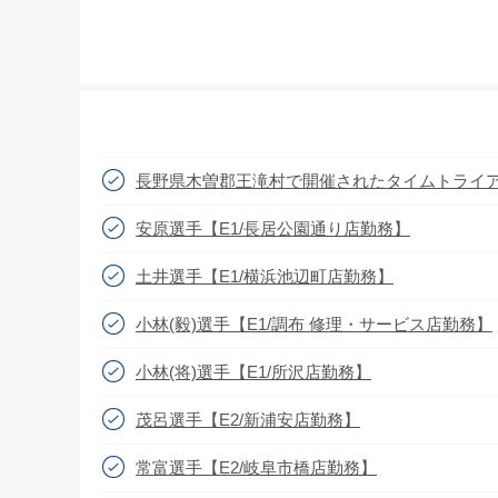
長野県木曽郡王滝村で開催されたタイムトライ
安原選手【E1/長居公園通り店勤務】
土井選手【E1/横浜池辺町店勤務】
小林(毅)選手【E1/調布 修理・サービス店勤務】
小林(将)選手【E1/所沢店勤務】
茂呂選手【E2/新浦安店勤務】
常富選手【E2/岐阜市橋店勤務】